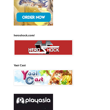
heroshock.com/
Yaoi Cast