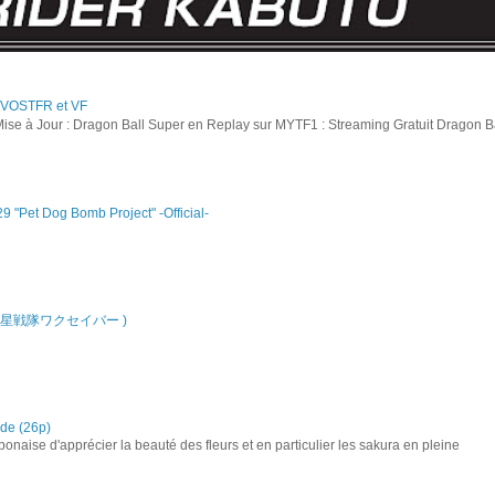
g VOSTFR et VF
ise à Jour : Dragon Ball Super en Replay sur MYTF1 : Streaming Gratuit Dragon B
et Dog Bomb Project" -Official-
 1 ( 救星戦隊ワクセイバー )
nde (26p)
onaise d'apprécier la beauté des fleurs et en particulier les sakura en pleine