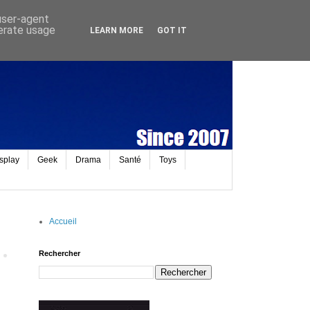
 user-agent
nerate usage
LEARN MORE
GOT IT
splay
Geek
Drama
Santé
Toys
Accueil
Rechercher