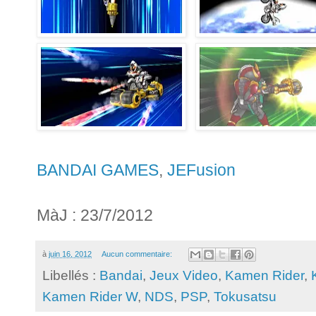
BANDAI GAMES
,
JEFusion
MàJ : 23/7/2012
à
juin 16, 2012
Aucun commentaire:
Libellés :
Bandai
,
Jeux Video
,
Kamen Rider
,
Kamen Rider W
,
NDS
,
PSP
,
Tokusatsu