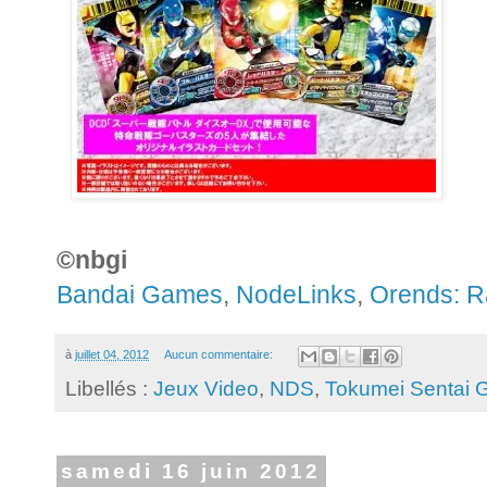
©nbgi
Bandai Games
,
NodeLinks
,
Orends: 
à
juillet 04, 2012
Aucun commentaire:
Libellés :
Jeux Video
,
NDS
,
Tokumei Sentai 
samedi 16 juin 2012