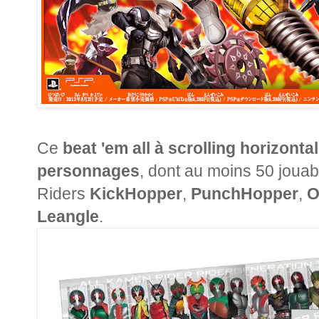
Ce
beat 'em all à scrolling horizontal
personnages
, dont au moins 50 joua
Riders
KickHopper
,
PunchHopper
,
O
Leangle
.