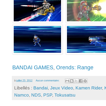
BANDAI GAMES
,
Orends: Range
à
juillet 23, 2012
Aucun commentaire:
Libellés :
Bandai
,
Jeux Video
,
Kamen Rider
,
Namco
,
NDS
,
PSP
,
Tokusatsu