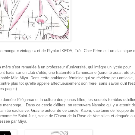
o manga « vintage » et de Riyoko IKEDA, Très Cher Frère est un classique 
a mère s'est remariée à un professeur d'université, qui intègre un lycée pour
t fixés sur un club d'élite, une fraternité à l'américaine (sororité aurait été pl
ochable Mlle Miya. Dans cette ambiance féminine qui se révèlera peu amicale,
tré plus tôt qu'elle appelle affectueusement son frère, sans savoir qu'il l'est
es pages).
rrière l'élégance et la culture des jeunes filles, les secrets terribles qu'elle
le mensonge... Dans ce cercle d'élites, on retrouvera Nanako qui y a atterrit d
l'amitié exclusive. Gravite autour de ce cercle, Kaoru, capitaine de l'équipe de
surnommée Saint-Just, sosie de l'Oscar de la Rose de Versailles et droguée a
ressée par Miya.