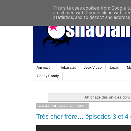
This site uses cookies from Google to 
are shared with Google along with per
statistics, and to detect and address
Animation
Tokusatsu
Jeux Video
Japan
M
Candy Candy
Affichage des articles dont 
lundi 20 janvier 2025
Très cher frère… épisodes 3 et 4 