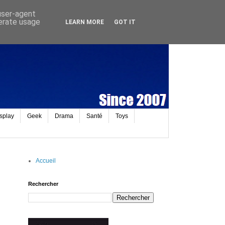
 user-agent
nerate usage
LEARN MORE
GOT IT
splay
Geek
Drama
Santé
Toys
Accueil
Rechercher