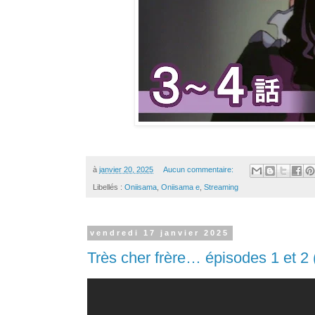
à
janvier 20, 2025
Aucun commentaire:
Libellés :
Oniisama
,
Oniisama e
,
Streaming
vendredi 17 janvier 2025
Très cher frère… épisodes 1 et 2 