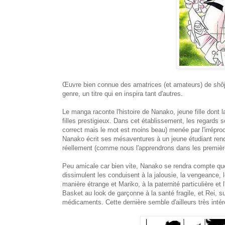
Œuvre bien connue des amatrices (et amateurs) de shôj
genre, un titre qui en inspira tant d'autres.
Le manga raconte l'histoire de Nanako, jeune fille dont l
filles prestigieux. Dans cet établissement, les regards son
correct mais le mot est moins beau) menée par l'irrépr
Nanako écrit ses mésaventures à un jeune étudiant rencon
réellement (comme nous l'apprendrons dans les premièr
Peu amicale car bien vite, Nanako se rendra compte que de
dissimulent les conduisent à la jalousie, la vengeance, 
manière étrange et Mariko, à la paternité particulière et 
Basket au look de garçonne à la santé fragile, et Rei, 
médicaments. Cette dernière semble d'ailleurs très inté