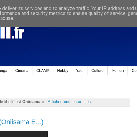
deliver its services and to analyze traffic. Your IP address and
formance and security metrics to ensure quality of service, ge
 abuse.
anga
Cinéma
CLAMP
Hobby
Yaoi
Culture
Ikemen
Co
le libellé est
Oniisama e
.
Afficher tous les articles
(Oniisama E...)