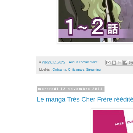
à
janvier 17, 2025
Aucun commentaire:
Libellés :
Oniisama
,
Oniisama e
,
Streaming
mercredi 12 novembre 2014
Le manga Très Cher Frère réédi