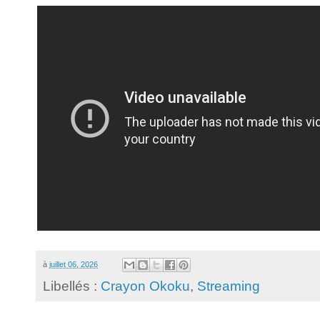
à
juillet 06, 2026
Libellés :
Crayon Okoku
,
Streaming