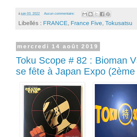
à
juin 03, 2022
Aucun commentaire:
Libellés :
FRANCE
,
France Five
,
Tokusatsu
mercredi 14 août 2019
Toku Scope # 82 : Bioman Vs
se fête à Japan Expo (2ème 