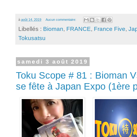
à
août 14, 2019
Aucun commentaire:
Libellés :
Bioman
,
FRANCE
,
France Five
,
Ja
Tokusatsu
samedi 3 août 2019
Toku Scope # 81 : Bioman Vs
se fête à Japan Expo (1ère p