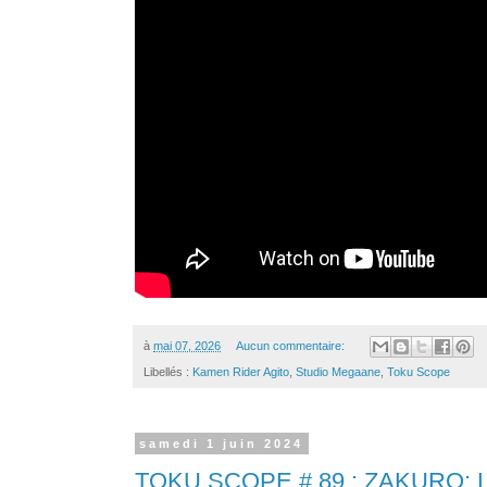
à
mai 07, 2026
Aucun commentaire:
Libellés :
Kamen Rider Agito
,
Studio Megaane
,
Toku Scope
samedi 1 juin 2024
TOKU SCOPE # 89 : ZAKURO: