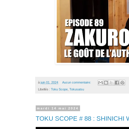
à
juin 01, 2024
Aucun commentaire:
Libellés :
Toku Scope
,
Tokusatsu
mardi 14 mai 2024
TOKU SCOPE # 88 : SHINICHI