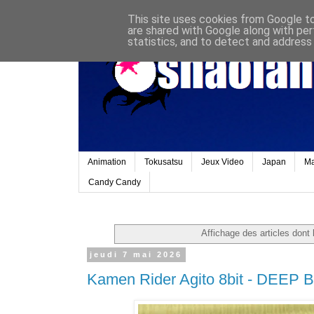
This site uses cookies from Google to 
are shared with Google along with per
statistics, and to detect and address
Animation
Tokusatsu
Jeux Video
Japan
M
Candy Candy
Affichage des articles dont l
jeudi 7 mai 2026
Kamen Rider Agito 8bit - DEEP