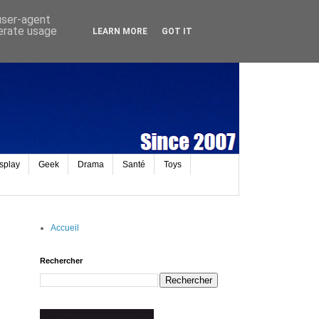
 user-agent
nerate usage
LEARN MORE
GOT IT
splay
Geek
Drama
Santé
Toys
Accueil
Rechercher