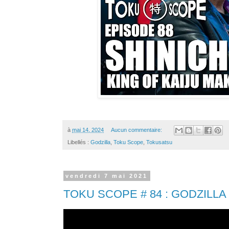
à
mai 14, 2024
Aucun commentaire:
Libellés :
Godzilla
,
Toku Scope
,
Tokusatsu
vendredi 7 mai 2021
TOKU SCOPE # 84 : GODZILLA