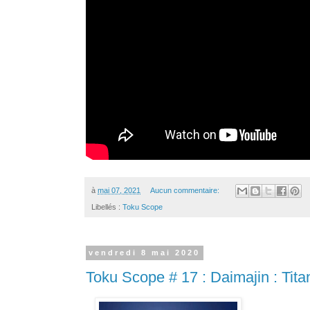
à
mai 07, 2021
Aucun commentaire:
Libellés :
Toku Scope
vendredi 8 mai 2020
Toku Scope # 17 : Daimajin : Tit