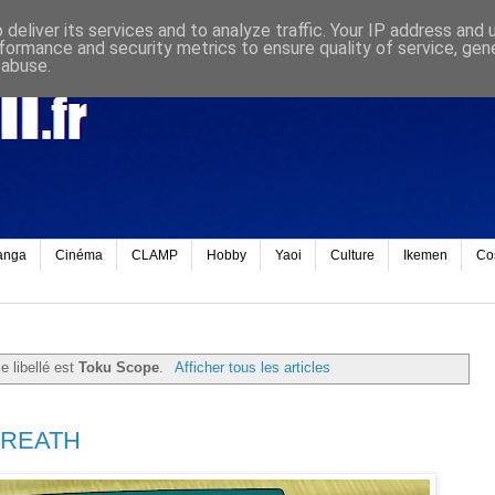
deliver its services and to analyze traffic. Your IP address and
formance and security metrics to ensure quality of service, ge
 abuse.
anga
Cinéma
CLAMP
Hobby
Yaoi
Culture
Ikemen
Co
e libellé est
Toku Scope
.
Afficher tous les articles
 BREATH